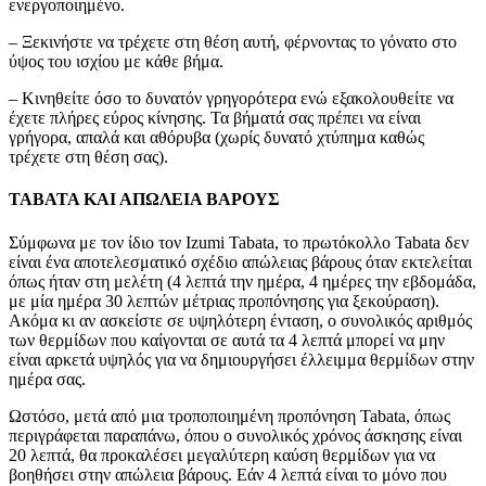
ενεργοποιημένο.
– Ξεκινήστε να τρέχετε στη θέση αυτή, φέρνοντας το γόνατο στο
ύψος του ισχίου με κάθε βήμα.
– Κινηθείτε όσο το δυνατόν γρηγορότερα ενώ εξακολουθείτε να
έχετε πλήρες εύρος κίνησης. Τα βήματά σας πρέπει να είναι
γρήγορα, απαλά και αθόρυβα (χωρίς δυνατό χτύπημα καθώς
τρέχετε στη θέση σας).
TABATA ΚΑΙ ΑΠΩΛΕΙΑ ΒΑΡΟΥΣ
Σύμφωνα με τον ίδιο τον Izumi Tabata, το πρωτόκολλο Tabata δεν
είναι ένα αποτελεσματικό σχέδιο απώλειας βάρους όταν εκτελείται
όπως ήταν στη μελέτη (4 λεπτά την ημέρα, 4 ημέρες την εβδομάδα,
με μία ημέρα 30 λεπτών μέτριας προπόνησης για ξεκούραση).
Ακόμα κι αν ασκείστε σε υψηλότερη ένταση, ο συνολικός αριθμός
των θερμίδων που καίγονται σε αυτά τα 4 λεπτά μπορεί να μην
είναι αρκετά υψηλός για να δημιουργήσει έλλειμμα θερμίδων στην
ημέρα σας.
Ωστόσο, μετά από μια τροποποιημένη προπόνηση Tabata, όπως
περιγράφεται παραπάνω, όπου ο συνολικός χρόνος άσκησης είναι
20 λεπτά, θα προκαλέσει μεγαλύτερη καύση θερμίδων για να
βοηθήσει στην απώλεια βάρους. Εάν 4 λεπτά είναι το μόνο που