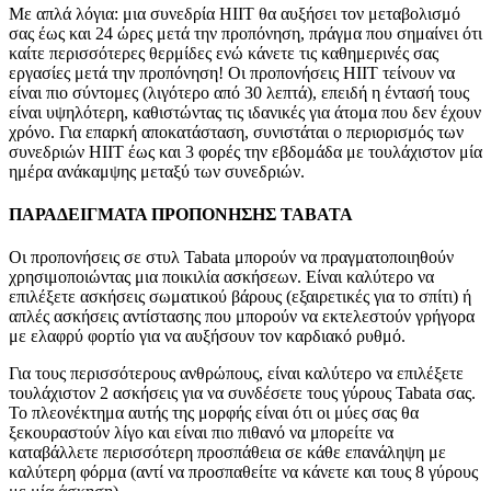
Με απλά λόγια: μια συνεδρία HIIT θα αυξήσει τον μεταβολισμό
σας έως και 24 ώρες μετά την προπόνηση, πράγμα που σημαίνει ότι
καίτε περισσότερες θερμίδες ενώ κάνετε τις καθημερινές σας
εργασίες μετά την προπόνηση! Οι προπονήσεις HIIT τείνουν να
είναι πιο σύντομες (λιγότερο από 30 λεπτά), επειδή η έντασή τους
είναι υψηλότερη, καθιστώντας τις ιδανικές για άτομα που δεν έχουν
χρόνο. Για επαρκή αποκατάσταση, συνιστάται ο περιορισμός των
συνεδριών HIIT έως και 3 φορές την εβδομάδα με τουλάχιστον μία
ημέρα ανάκαμψης μεταξύ των συνεδριών.
ΠΑΡΑΔΕΙΓΜΑΤΑ ΠΡΟΠΟΝΗΣΗΣ TABATA
Οι προπονήσεις σε στυλ Tabata μπορούν να πραγματοποιηθούν
χρησιμοποιώντας μια ποικιλία ασκήσεων. Είναι καλύτερο να
επιλέξετε ασκήσεις σωματικού βάρους (εξαιρετικές για το σπίτι) ή
απλές ασκήσεις αντίστασης που μπορούν να εκτελεστούν γρήγορα
με ελαφρύ φορτίο για να αυξήσουν τον καρδιακό ρυθμό.
Για τους περισσότερους ανθρώπους, είναι καλύτερο να επιλέξετε
τουλάχιστον 2 ασκήσεις για να συνδέσετε τους γύρους Tabata σας.
Το πλεονέκτημα αυτής της μορφής είναι ότι οι μύες σας θα
ξεκουραστούν λίγο και είναι πιο πιθανό να μπορείτε να
καταβάλλετε περισσότερη προσπάθεια σε κάθε επανάληψη με
καλύτερη φόρμα (αντί να προσπαθείτε να κάνετε και τους 8 γύρους