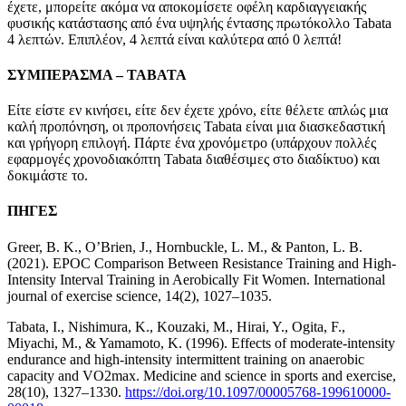
έχετε, μπορείτε ακόμα να αποκομίσετε οφέλη καρδιαγγειακής
φυσικής κατάστασης από ένα υψηλής έντασης πρωτόκολλο Tabata
4 λεπτών. Επιπλέον, 4 λεπτά είναι καλύτερα από 0 λεπτά!
ΣΥΜΠΕΡΑΣΜΑ – TABATA
Είτε είστε εν κινήσει, είτε δεν έχετε χρόνο, είτε θέλετε απλώς μια
καλή προπόνηση, οι προπονήσεις Tabata είναι μια διασκεδαστική
και γρήγορη επιλογή. Πάρτε ένα χρονόμετρο (υπάρχουν πολλές
εφαρμογές χρονοδιακόπτη Tabata διαθέσιμες στο διαδίκτυο) και
δοκιμάστε το.
ΠΗΓΕΣ
Greer, B. K., O’Brien, J., Hornbuckle, L. M., & Panton, L. B.
(2021). EPOC Comparison Between Resistance Training and High-
Intensity Interval Training in Aerobically Fit Women. International
journal of exercise science, 14(2), 1027–1035.
Tabata, I., Nishimura, K., Kouzaki, M., Hirai, Y., Ogita, F.,
Miyachi, M., & Yamamoto, K. (1996). Effects of moderate-intensity
endurance and high-intensity intermittent training on anaerobic
capacity and VO2max. Medicine and science in sports and exercise,
28(10), 1327–1330.
https://doi.org/10.1097/00005768-199610000-