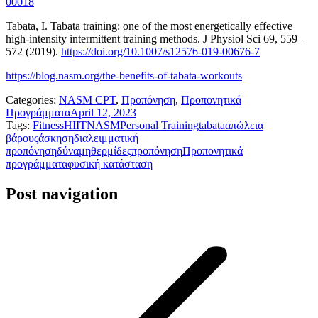
00018
Tabata, I. Tabata training: one of the most energetically effective
high-intensity intermittent training methods. J Physiol Sci 69, 559–
572 (2019).
https://doi.org/10.1007/s12576-019-00676-7
https://blog.nasm.org/the-benefits-of-tabata-workouts
Categories:
NASM CPT
,
Προπόνηση
,
Προπονητικά
Προγράμματα
April 12, 2023
Tags:
Fitness
HIIT
NASM
Personal Training
tabata
απώλεια
βάρους
άσκηση
διαλειμματική
προπόνηση
δύναμη
θερμίδες
προπόνηση
Προπονητικά
προγράμματα
φυσική κατάσταση
Post navigation