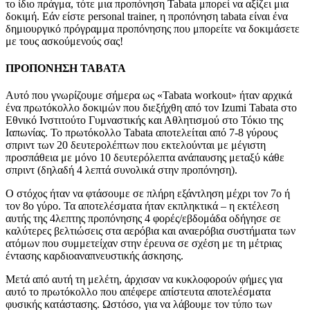
το ίδιο πράγμα, τότε μια προπόνηση Tabata μπορεί να αξίζει μια
δοκιμή. Εάν είστε personal trainer, η προπόνηση tabata είναι ένα
δημιουργικό πρόγραμμα προπόνησης που μπορείτε να δοκιμάσετε
με τους ασκούμενούς σας!
ΠΡΟΠΟΝΗΣΗ TABATA
Αυτό που γνωρίζουμε σήμερα ως «Tabata workout» ήταν αρχικά
ένα πρωτόκολλο δοκιμών που διεξήχθη από τον Izumi Tabata στο
Εθνικό Ινστιτούτο Γυμναστικής και Αθλητισμού στο Τόκιο της
Ιαπωνίας. Το πρωτόκολλο Tabata αποτελείται από 7-8 γύρους
σπριντ των 20 δευτερολέπτων που εκτελούνται με μέγιστη
προσπάθεια με μόνο 10 δευτερόλεπτα ανάπαυσης μεταξύ κάθε
σπριντ (δηλαδή 4 λεπτά συνολικά στην προπόνηση).
Ο στόχος ήταν να φτάσουμε σε πλήρη εξάντληση μέχρι τον 7ο ή
τον 8ο γύρο. Τα αποτελέσματα ήταν εκπληκτικά – η εκτέλεση
αυτής της 4λεπτης προπόνησης 4 φορές/εβδομάδα οδήγησε σε
καλύτερες βελτιώσεις στα αερόβια και αναερόβια συστήματα των
ατόμων που συμμετείχαν στην έρευνα σε σχέση με τη μέτριας
έντασης καρδιοαναπνευστικής άσκησης.
Μετά από αυτή τη μελέτη, άρχισαν να κυκλοφορούν φήμες για
αυτό το πρωτόκολλο που απέφερε απίστευτα αποτελέσματα
φυσικής κατάστασης. Ωστόσο, για να λάβουμε τον τύπο των