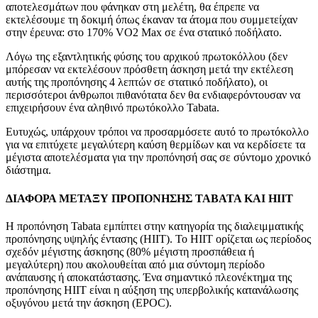
αποτελεσμάτων που φάνηκαν στη μελέτη, θα έπρεπε να
εκτελέσουμε τη δοκιμή όπως έκαναν τα άτομα που συμμετείχαν
στην έρευνα: στο 170% VO2 Max σε ένα στατικό ποδήλατο.
Λόγω της εξαντλητικής φύσης του αρχικού πρωτοκόλλου (δεν
μπόρεσαν να εκτελέσουν πρόσθετη άσκηση μετά την εκτέλεση
αυτής της προπόνησης 4 λεπτών σε στατικό ποδήλατο), οι
περισσότεροι άνθρωποι πιθανότατα δεν θα ενδιαφερόντουσαν να
επιχειρήσουν ένα αληθινό πρωτόκολλο Tabata.
Ευτυχώς, υπάρχουν τρόποι να προσαρμόσετε αυτό το πρωτόκολλο
για να επιτύχετε μεγαλύτερη καύση θερμίδων και να κερδίσετε τα
μέγιστα αποτελέσματα για την προπόνησή σας σε σύντομο χρονικό
διάστημα.
ΔΙΑΦΟΡΑ ΜΕΤΑΞΥ ΠΡΟΠΟΝΗΣΗΣ TABATA ΚΑΙ HIIT
Η προπόνηση Tabata εμπίπτει στην κατηγορία της διαλειμματικής
προπόνησης υψηλής έντασης (HIIT). Το HIIT ορίζεται ως περίοδος
σχεδόν μέγιστης άσκησης (80% μέγιστη προσπάθεια ή
μεγαλύτερη) που ακολουθείται από μια σύντομη περίοδο
ανάπαυσης ή αποκατάστασης. Ένα σημαντικό πλεονέκτημα της
προπόνησης HIIT είναι η αύξηση της υπερβολικής κατανάλωσης
οξυγόνου μετά την άσκηση (EPOC).