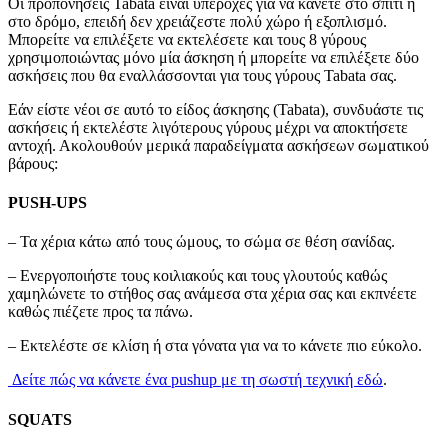
Οι προπονήσεις Tabata είναι υπέροχες για να κάνετε στο σπίτι ή
στο δρόμο, επειδή δεν χρειάζεστε πολύ χώρο ή εξοπλισμό.
Μπορείτε να επιλέξετε να εκτελέσετε και τους 8 γύρους
χρησιμοποιώντας μόνο μία άσκηση ή μπορείτε να επιλέξετε δύο
ασκήσεις που θα εναλλάσσονται για τους γύρους Tabata σας.
Εάν είστε νέοι σε αυτό το είδος άσκησης (Tabata), συνδυάστε τις
ασκήσεις ή εκτελέστε λιγότερους γύρους μέχρι να αποκτήσετε
αντοχή. Ακολουθούν μερικά παραδείγματα ασκήσεων σωματικού
βάρους:
PUSH-UPS
– Τα χέρια κάτω από τους ώμους, το σώμα σε θέση σανίδας.
– Ενεργοποιήστε τους κοιλιακούς και τους γλουτούς καθώς
χαμηλώνετε το στήθος σας ανάμεσα στα χέρια σας και εκπνέετε
καθώς πιέζετε προς τα πάνω.
– Εκτελέστε σε κλίση ή στα γόνατα για να το κάνετε πιο εύκολο.
Δείτε πώς να κάνετε ένα pushup με τη σωστή τεχνική εδώ
.
SQUATS