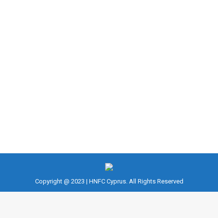
ΗΤΑΝ ΝΑ ΑΓΝΟΗΣΕΤΕ
Fitness
,
NASM CPT
,
Διατροφή
By
fousekis
February 18, 2023
10 ΜΥΘΟΙ ΔΙΑΤΡΟΦΗΣ ΠΟΥ ΚΑΛΟ ΘΑ ΗΤΑΝ ΝΑ
ΑΓΝΟΗΣΕΤΕ. Είναι εύκολο να γίνετε θύμα
παραπληροφόρησης στο διαδίκτυο. Δυστυχώς, όταν
πρόκειται για τη διατροφή, όλοι πιστεύουν ότι είναι
ειδικοί — ειδικά
Copyright @ 2023 | HNFC Cyprus. All Rights Reserved