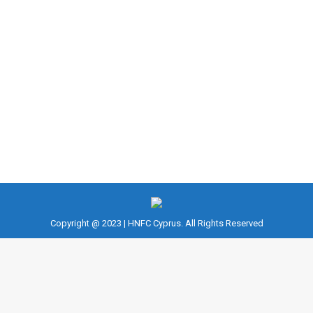
Fitness
,
NASM CPT
By
fousekis
July 17, 2023
ΣΤΕΡΗΣΗ ΥΠΝΟΥ: ΟΙ ΣΥΝΕΠΕΙΕΣ. Ζούμε σε μια
κουλτούρα που εξυμνεί την υπερεργασία και την
υπο-ανάρρωση. Αυτό ισχύει σε όλους τους κλάδους.
είτε εργάζεστε σε γραφείο ή νοσοκομείο, είτε είστε
αθλητής.
Copyright @ 2023 | HNFC Cyprus. All Rights Reserved