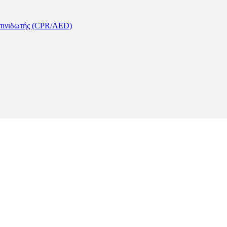
πινιδωτής (CPR/AED)