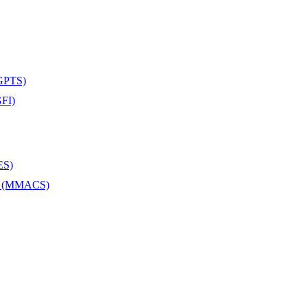
(GPTS)
GFI)
ES)
ist (MMACS)