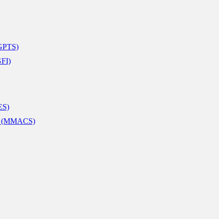
(GPTS)
GFI)
ES)
ist (MMACS)