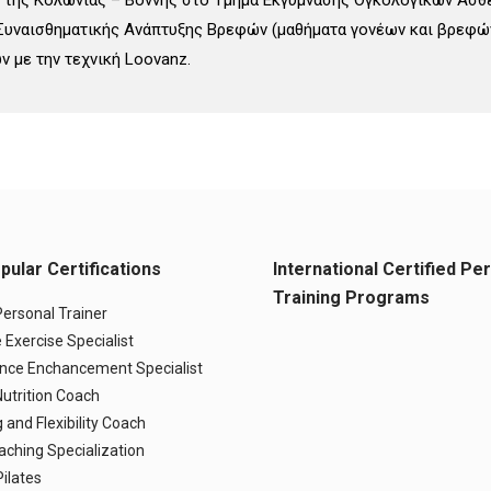
ή της Κολωνίας – Βόννης στο Τμήμα Εκγύμνασης Ογκολογικών Ασθε
Συναισθηματικής Ανάπτυξης Βρεφών (μαθήματα γονέων και βρεφών
ν με την τεχνική Loovanz.
ular Certifications
International Certified Pe
Training Programs
Personal Trainer
 Exercise Specialist
nce Enchancement Specialist
Nutrition Coach
 and Flexibility Coach
aching Specialization
Pilates