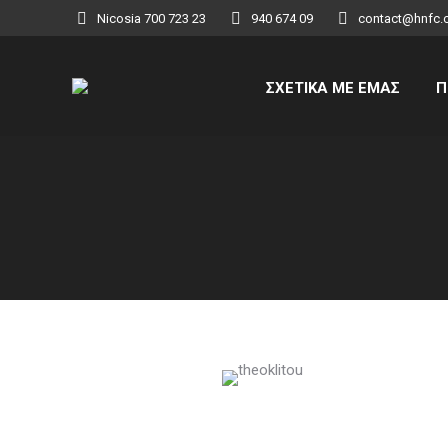
Nicosia 700 723 23
940 674 09
contact@hnfc.
ΣΧΕΤΙΚΑ ΜΕ ΕΜΑΣ
Π